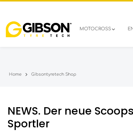
um Hauptinhalt springen
Zur Hauptnavigation springen
MOTOCROSS
E
Home
Gibsontyretech Shop
NEWS. Der neue Scoopst
Sportler