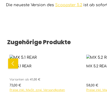
Die neueste Version des
Scoopster 5.2
ist ab sofor
Zugehörige Produkte
Produktgalerie überspringen
Durchschnittliche Bewertung von 4 vo
MX 5.1 REAR
MX 5.2 RE
Details
Varianten ab
41,00 €
Regulärer Preis:
Regulärer Pr
73,00 €
58,00 €
Preise inkl. MwSt. zzgl. Versandkosten
Preise inkl. M