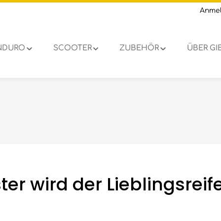
Anme
NDURO
SCOOTER
ZUBEHÖR
ÜBER G
er wird der Lieblingsrei