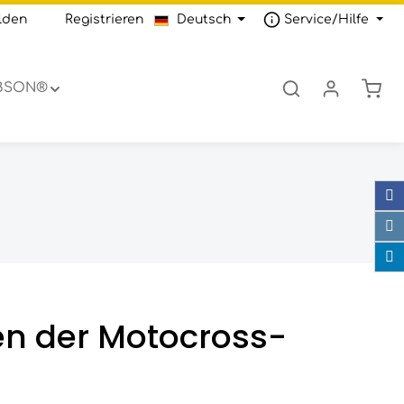
lden
oder
Registrieren
Deutsch
Service/Hilfe
Ware
IBSON®
fen der Motocross-