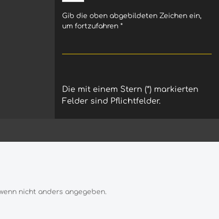
für mehr Stabilität und Komfort
Robuste und belastbare Mousse-
Gib die oben abgebildeten Zeichen ein,
Mischung Stabiles Fahrgefühl auch
um fortzufahren
*
bei hoher Belastung Hohe
Haltbarkeit bei regelmäßiger
Nutzung Montage mit
speziellem Mousse-Gel empfohlen
- Allgemeine Fragen zu Reifen
Mousse- Mousse oder Schlauch
Die mit einem Stern (*) markierten
Felder sind Pflichtfelder.
wenn nicht anders angegeben.