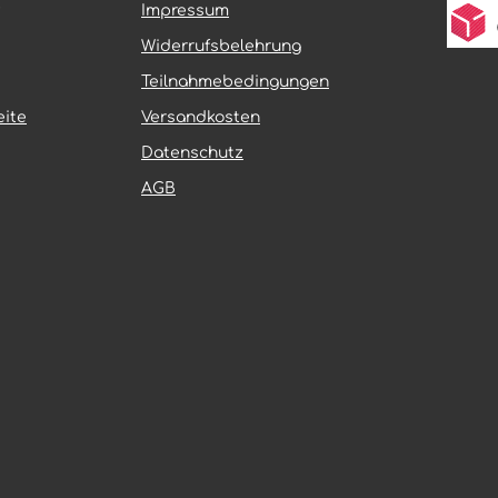
hitzebeständig und
GIBSON® MX 5.1 ultraleicht u
Impressum
gegen dynamische
sehr flexibel und sorgt neben
; ihre spezielle
optimaler Performance für ei
Widerrufsbelehrung
bsmischung und die
lange Haltbarkeit. Perfektes
it Polyestergewebe sind
„Schaufeldesign“ der Stollen –
Teilnahmebedingungen
 den professionellen
speziell für Sandstrecken ent
ite
Versandkosten
z ausgelegt – für
Mittel- und Schulterstollen li
elastbarkeit bei
einem Radienverlauf (wie eine
Datenschutz
Kontrolle. Für das
Schaufel) Greift extrem gut in
aining empfehlen wir die
Tiefsand, garantiert absolute
AGB
X-Version.
Vortrieb und schnelle
sreifen – für Motocross-
Selbstreinigung Breitere
ambitionierte Sportfahrer
Außenstollen bieten in Schrä
as tägliche Training
höchste Stabilität und knicke
e
weg Mit 18″ Größe auch im Enduro-
bsmischung
Trainingsbereich einsetzbar
inlage mit
Ultraleichte Bauart und softe
be Extrem
Karkassenkonstruktion garant
sfähig und
hohe Elastizität Erhältlich auch in
uf allen
relevanten Junior-Cross-Größ
 einsetzbar,
nkt auch auf Hartboden