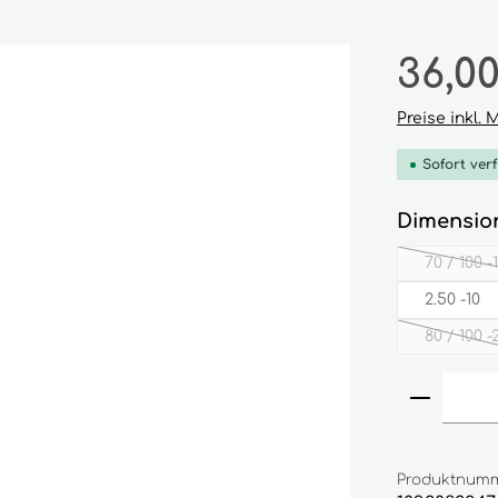
Regulärer P
36,0
Preise inkl.
Sofort verf
Dimensio
70­ /­ 100­ 
(D
2.50‎ -10‎
80‎ /‎ 100‎ -2
(Dies
Produkt
Produktnumm