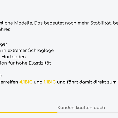
mmliche Modelle. Das bedeutet noch mehr Stabilität,
hrer.
eger
h in extremer Schräglage
r Hartboden
on für hohe Elastizität
ch
derreifen
4.1BIG
und
1.1BIG
und fährt damit direkt zum 
Kunden kauften auch