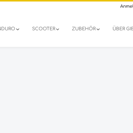
Anme
NDURO
SCOOTER
ZUBEHÖR
ÜBER G