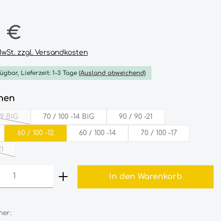
reis:
0 €
 MwSt. zzgl. Versandkosten
ügbar, Lieferzeit: 1-3 Tage
(Ausland abweichend)
auswählen
nen
-19­ BIG
70­ /‎­­ 100‎­ -14­ ­BIG
90‎ /‎ 90‎ -21‎
iese Option ist zurzeit nicht verfügbar.)
60‎ /‎ 100‎ -12‎
60‎ /‎ 100‎ -14‎
70‎ /‎ 100‎ -17‎
1‎
e Option ist zurzeit nicht verfügbar.)
 Anzahl: Gib den gewünschten Wert 
In den Warenkorb
er: