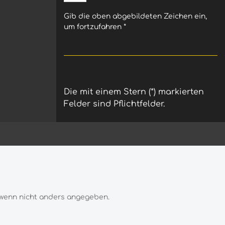
für mehr Stabilität und Komfort
Robuste und belastbare Mousse-
Gib die oben abgebildeten Zeichen ein,
Mischung Stabiles Fahrgefühl auch
um fortzufahren
*
bei hoher Belastung Hohe
Haltbarkeit bei regelmäßiger
Nutzung Montage mit
speziellem Mousse-Gel empfohlen
- Allgemeine Fragen zu Reifen
Mousse- Mousse oder Schlauch
Die mit einem Stern (*) markierten
Felder sind Pflichtfelder.
wenn nicht anders angegeben.