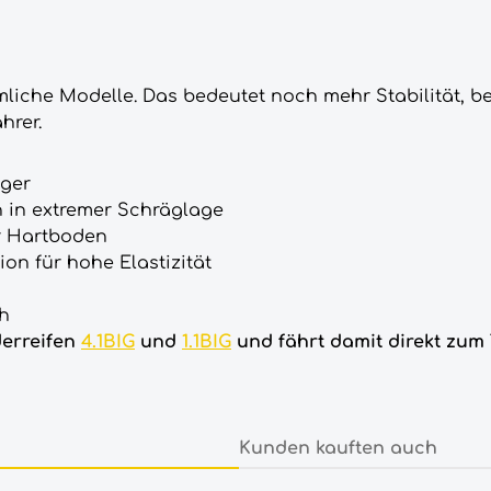
mmliche Modelle. Das bedeutet noch mehr Stabilität,
hrer.
eger
h in extremer Schräglage
r Hartboden
on für hohe Elastizität
ch
derreifen
4.1BIG
und
1.1BIG
und fährt damit direkt zum 
Kunden kauften auch