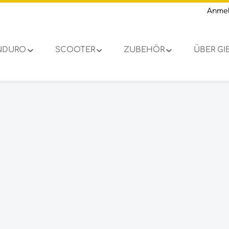
Anme
NDURO
SCOOTER
ZUBEHÖR
ÜBER G