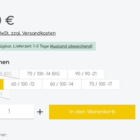
reis:
0 €
 MwSt. zzgl. Versandkosten
ügbar, Lieferzeit: 1-3 Tage
(Ausland abweichend)
auswählen
nen
-19­ BIG
70­ /‎­­ 100‎­ -14­ ­BIG
90‎ /‎ 90‎ -21‎
iese Option ist zurzeit nicht verfügbar.)
60‎ /‎ 100‎ -12‎
60‎ /‎ 100‎ -14‎
70‎ /‎ 100‎ -17‎
1‎
e Option ist zurzeit nicht verfügbar.)
 Anzahl: Gib den gewünschten Wert 
In den Warenkorb
er: