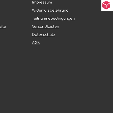
hitzebeständig und
GIBSON® MX 5.1 ultraleicht u
Impressum
gegen dynamische
sehr flexibel und sorgt neben
; ihre spezielle
optimaler Performance für ei
Widerrufsbelehrung
bsmischung und die
lange Haltbarkeit. Perfektes
it Polyestergewebe sind
„Schaufeldesign“ der Stollen –
Teilnahmebedingungen
 den professionellen
speziell für Sandstrecken ent
ite
Versandkosten
z ausgelegt – für
Mittel- und Schulterstollen li
elastbarkeit bei
einem Radienverlauf (wie eine
Datenschutz
Kontrolle. Für das
Schaufel) Greift extrem gut in
aining empfehlen wir die
Tiefsand, garantiert absolute
AGB
X-Version.
Vortrieb und schnelle
sreifen – für Motocross-
Selbstreinigung Breitere
ambitionierte Sportfahrer
Außenstollen bieten in Schrä
as tägliche Training
höchste Stabilität und knicke
e
weg Mit 18″ Größe auch im Enduro-
bsmischung
Trainingsbereich einsetzbar
inlage mit
Ultraleichte Bauart und softe
be Extrem
Karkassenkonstruktion garant
sfähig und
hohe Elastizität Erhältlich auch in
uf allen
relevanten Junior-Cross-Größ
 einsetzbar,
nkt auch auf Hartboden