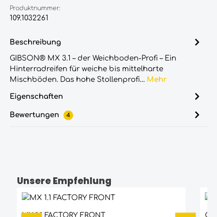
Produktnummer:
109.1032261
Beschreibung
GIBSON® MX 3.1 – der Weichboden-Profi – Ein
Hinterradreifen für weiche bis mittelharte
Mischböden. Das hohe Stollenprofi…
Mehr
Eigenschaften
Bewertungen
4
Unsere Empfehlung
Produktgalerie überspringen
Durchschnittliche Bewertung von 5 vo
MX 1.1 FACTORY FRONT
GI