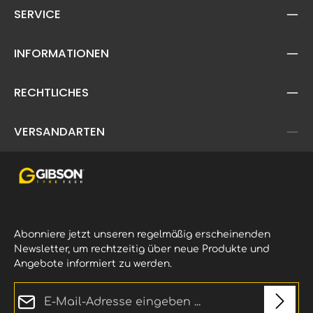
empfohlen. Erhältlich in der Standard MX
Fah
SERVICE
Reifen 1.1 und Factory Reifen.
Schmutz
Wettbewerbsreifen - für den Motocross-Profi
85 c
und ambitionierte Sportfahrernicht für das
Lie
INFORMATIONEN
tägliche Training empfohlen spezielle,
(Ab
härtere
WettbewerbsgummimischungKarkassen-
RECHTLICHES
Gewebeeinlage aus Polyesterextrem
widerstandsfähig und
hitzebeständigEinsetzbar auf sämtlichen
VERSANDARTEN
Bodenbeschaffenheiten –auch eingeschränkt
für Hartboden
Abonniere jetzt unseren regelmäßig erscheinenden
Newsletter, um rechtzeitig über neue Produkte und
Angebote informiert zu werden.
E-Mail-Adresse*