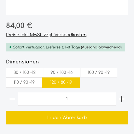
Regulärer Preis:
84,00 €
Preise inkl. MwSt. zzgl. Versandkosten
Sofort verfügbar, Lieferzeit: 1-3 Tage
(Ausland abweichend)
auswählen
Dimensionen
80‎ /‎ 100‎ -12‎
90‎ /‎ 100‎ -16‎
100‎ /‎ 90‎ -19‎
110‎ /‎ 90‎ -19‎
120‎ /‎ 80‎ -19‎
Produkt Anzahl: Gib den gewünschten Wert ein
In den Warenkorb