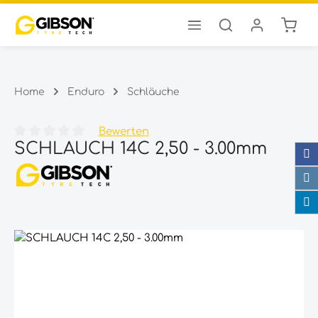
Ware
Zum Hauptinhalt springen
Home
Enduro
Schläuche
Bewerten
SCHLAUCH 14C 2,50 - 3.00mm
Durchschnittliche Bewertung von 0 von 5 Sternen
Bildergalerie überspringen