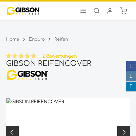
Ware
Zum Hauptinhalt springen
Home
Enduro
Reifen
2 Bewertungen
GIBSON REIFENCOVER
Durchschnittliche Bewertung von 5 von 5 Sternen
Bildergalerie überspringen