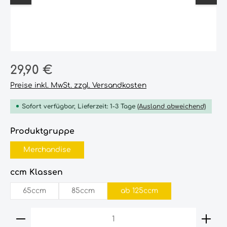
Regulärer Preis:
29,90 €
Preise inkl. MwSt. zzgl. Versandkosten
Sofort verfügbar, Lieferzeit: 1-3 Tage
(Ausland abweichend)
auswählen
Produktgruppe
Merchandise
auswählen
ccm Klassen
65ccm
85ccm
ab 125ccm
Produkt Anzahl: Gib den gewünschten Wert ein