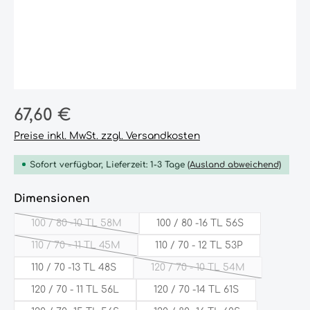
Regulärer Preis:
67,60 €
Preise inkl. MwSt. zzgl. Versandkosten
Sofort verfügbar, Lieferzeit: 1-3 Tage
(Ausland abweichend)
auswählen
Dimensionen
100 / 80 -10 TL 58M
100 / 80 -16 TL 56S
(Diese Option ist zurzeit nicht verfügbar.)
110 / 70 - 11 TL 45M
110 / 70 - 12 TL 53P
(Diese Option ist zurzeit nicht verfügbar.)
110 / 70 -13 TL 48S
120 / 70 - 10 TL 54M
(Diese Option ist zurzeit 
120 / 70 - 11 TL 56L
120 / 70 -14 TL 61S