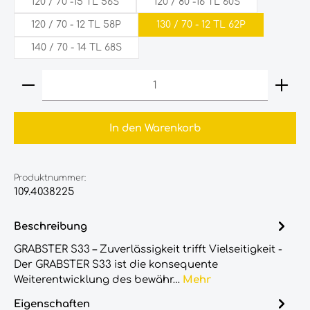
120 / 70 -15 TL 56S
120 / 80 -16 TL 60S
120‎ /‎ 70‎ - 12 TL 58P
130 / 70 - 12 TL 62P
140 / 70 - 14 TL 68S
Produkt Anzahl: Gib den gewünschten Wert ein
In den Warenkorb
Produktnummer:
109.4038225
Beschreibung
GRABSTER S33 – Zuverlässigkeit trifft Vielseitigkeit -
Der GRABSTER S33 ist die konsequente
Weiterentwicklung des bewähr…
Mehr
Eigenschaften