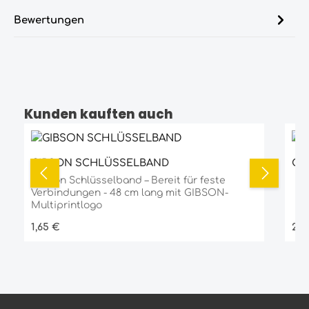
Bewertungen
Kunden kauften auch
Produktgalerie überspringen
GIBSON SCHLÜSSELBAND
GI
Gibson Schlüsselband – Bereit für feste
Verbindungen - 48 cm lang mit GIBSON-
Multiprintlogo
Regulärer Preis:
Reg
1,65 €
2,4