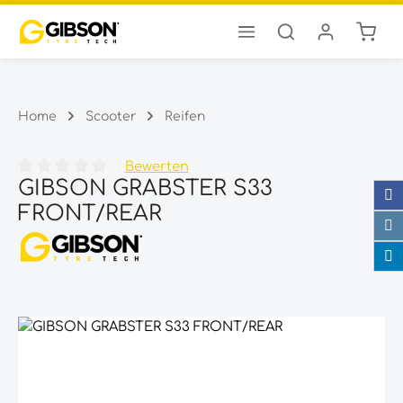
Ware
Zum Hauptinhalt springen
Home
Scooter
Reifen
Bewerten
GIBSON GRABSTER S33
Durchschnittliche Bewertung von 0 von 5 Sternen
FRONT/REAR
Bildergalerie überspringen