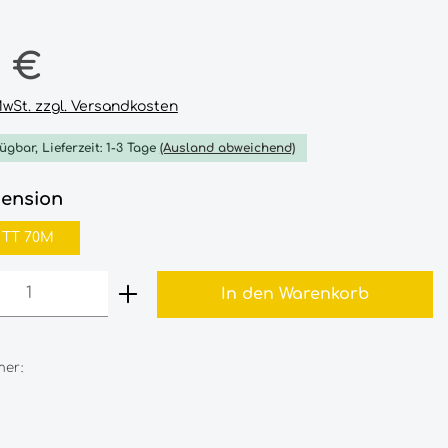
reis:
0 €
 MwSt. zzgl. Versandkosten
ügbar, Lieferzeit: 1-3 Tage
(Ausland abweichend)
auswählen
mension
8 TT 70M
 Anzahl: Gib den gewünschten Wert 
In den Warenkorb
er: