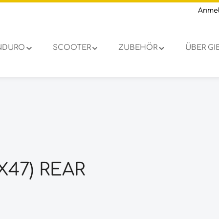
Anme
NDURO
SCOOTER
ZUBEHÖR
ÜBER G
X47) REAR