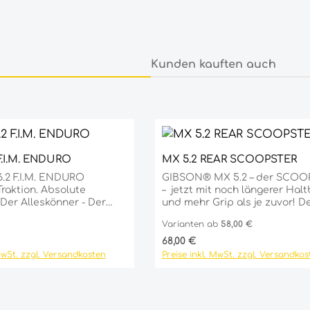
Kunden kauften auch
Durchschnittlic
F.I.M. ENDURO
MX 5.2 REAR SCOOPSTER
schten Wert ein oder benutze die Sc
kt Anzahl: Gib den gewünschten Wert
Details
.2 F.I.M. ENDURO
GIBSON® MX 5.2 – der SCOO
raktion. Absolute
– jetzt mit noch längerer Halt
Der Alleskönner - Der
und mehr Grip als je zuvor! Der
 Tech 6.2 F.I.M. Enduro
GIBSON® MX 5.2 „Scoopster“ i
Varianten ab
58,00 €
st ein komplett neu
vollständig neu konstruierter
er Enduro-Hinterradreifen
Hinterradreifen für weiche
reis:
Regulärer Preis:
68,00 €
sches Enduro und setzt
Sandstrecken. Entwickelt mit Max
MwSt. zzgl. Versandkosten
Preise inkl. MwSt. zzgl. Versandkos
äbe in Sachen Grip,
Nagl (ADAC MX Masters-Champion
und Fahrkontrolle.
2023) und gemeinsam mit
 mit modernster
den GIBSON Racing
nologie und dem
Teams ausgiebig erprobt, liefe