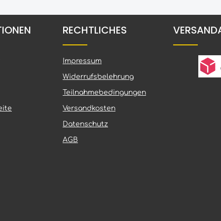
nternationaler Top-
High Performance vom Start b
htet sich dieser Reifen an
Zielflagge. Die scoopartige
rte Amateure wie auch
Mittelzone und versetzt
TIONEN
RECHTLICHES
VERSAND
angeordnete Schulterblöcke
ehr Kontrolle Die
erzeugen massiven Vortrieb, 
 von Nylon auf eine
Führung und exzellentes Han
lyester-Karkasse sorgt für
Hier kannst du die Geschicht
Impressum
ich verbesserte
des Sandreifens Scoopster l
ung. In Kombination mit
Der erfolgreiche Renneinsatz –
Widerrufsbelehrung
 Gummimischung mit
beim ADAC MX Masters
utschukanteil entsteht
unterstreicht die
Teilnahmebedingungen
r höheres Grip –
Rennstreckentauglichkeit. Die
ite
Versandkosten
 bei Nässe und
innovative Karkasse sorgt für
et, aber auch auf
Stabilität, Haltbarkeit und
Datenschutz
 trockenen Passagen.
gleichbleibend hohen Grip üb
ibrationen und harte
volle Renndistanz – ideal für Profis
AGB
den effektiv absorbiert,
und ambitionierte Hobbyfahre
denkontakt konstant hält
Nach vorn geneigte Stollen –
on wie auch Fahrkomfort
schaufelartig wie eine
abilität beim
Baggerschaufel – optimiert fü
gen – kein Ausbrechen -
Sandböden Weniger Mittelstollen
rhöhten Seitenstabilität
für maximalen Vortrieb genau
Hinterreifen selbst unter
wo er gebraucht wird Innovative
kontrollierbar. Zum
Karkasse garantiert Stabilitä
i plötzlicher
hohe Lebensdauer Deutlich mehr