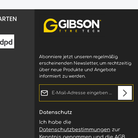
is zur
Wettbewerbsschläuche – für den
Profi und den Alltagsgebrauch
GIBSON® TECH Schläuche werden
ARTEN
exklusiv für GIBSON® in Europa
präzise
hergestellt Für die im Offroad-Sport
dling.
gängigen Größen verfügbar In
e
unterschiedlichen Wandstärken
esen
erhältlich Extrem widerstandsfähig
 u. a.
und besonders langlebig Mit 4 mm
Wandstärke steckt dieser Schlauch
Abonniere jetzt unseren regelmäßig
selbst Bordsteinkanten bei hoher
Geschwindigkeit weg
erscheinenden Newsletter, um rechtzeitig
über neue Produkte und Angebote
informiert zu werden.
er die
E-Mail-Adresse*
r.
r
Datenschutz
 dort,
Ich habe die
Datenschutzbestimmungen
zur
t und
Kenntnis genommen und die
AGB