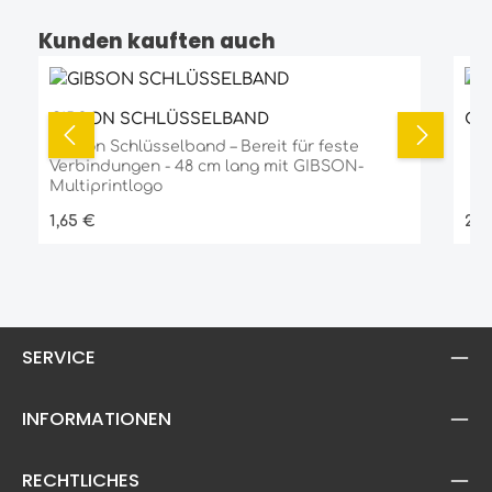
Kunden kauften auch
Produktgalerie überspringen
GIBSON SCHLÜSSELBAND
GI
Gibson Schlüsselband – Bereit für feste
Verbindungen - 48 cm lang mit GIBSON-
Multiprintlogo
Regulärer Preis:
Reg
1,65 €
2,4
SERVICE
INFORMATIONEN
RECHTLICHES