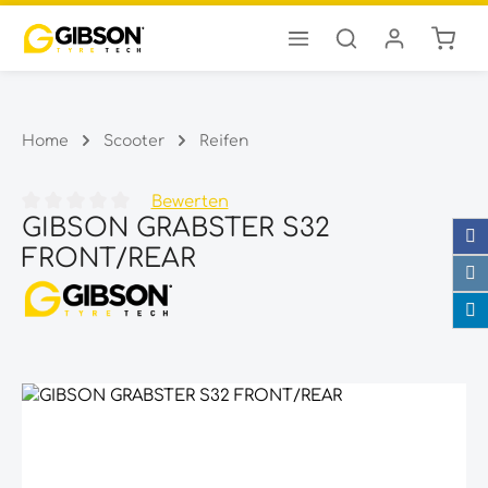
Ware
Zum Hauptinhalt springen
Home
Scooter
Reifen
Bewerten
GIBSON GRABSTER S32
Durchschnittliche Bewertung von 0 von 5 Sternen
FRONT/REAR
Bildergalerie überspringen